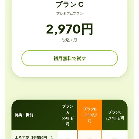
プラン C
プレミアムプラン
2,970円
税込 / 月
初月無料で試す
プラン
プランB
A
プランC
特典・機能
1,980円/
550円/
2,970円/月
月
月
よろず割引券550円（1