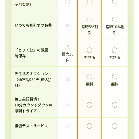
◯
◯
◯
ヶ月有効）
◯
◯
×
いつでも割引オフ特典
常時5%割
常時10%割
引
引
△
◯
◯
「とりくむ」の課題一
最大10
時保存
無制限
無制限
件
先生指名オプション
◯
◯
×
（通常3,080円(税込)/
無料
無料
月）
毎日英語習慣！
×
◯
◯
10分カウントダウンAI
添削トライアル
×
◯
◯
復習テストサービス