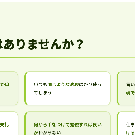
はありませんか？
いか自
いつも
同じような表現
ばかり使っ
言
てしまう
現
失礼
何から手をつけて勉強すれば良い
仕
か
わからない
け