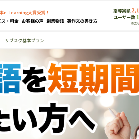
2,
指導実績
本e-Learning大賞受賞！
ユーザー数
ビス・料金
お客様の声
創業物語
英作文の書き方
※20
＞
サブスク基本プラン