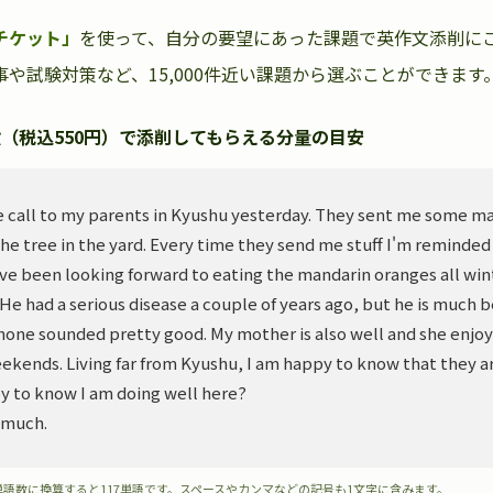
チケット」
を使って、自分の要望にあった課題で英作文添削に
や試験対策など、15,000件近い課題から選ぶことができます
（税込550円）で添削してもらえる分量の目安
 call to my parents in Kyushu yesterday. They sent me some m
he tree in the yard. Every time they send me stuff I'm reminded
ve been looking forward to eating the mandarin oranges all wint
. He had a serious disease a couple of years ago, but he is much 
hone sounded pretty good. My mother is also well and she enjoy
ekends. Living far from Kyushu, I am happy to know that they ar
y to know I am doing well here?
 much.
単語数に換算すると117単語です。スペースやカンマなどの記号も1文字に含みます。