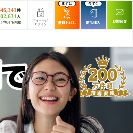
146,341
件
102,634
人
お問合せ
マイページ
26年8月7日現在
無料お試し
商品購入
ログイン