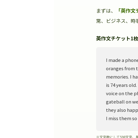
まずは、
「英作文
常、ビジネス、時事
英作文チケット1枚
I made a phone
oranges from t
memories. I ha
is 74 years old
voice on the p
gateball on we
they also happ
I miss them so
※文字数にして598文字、