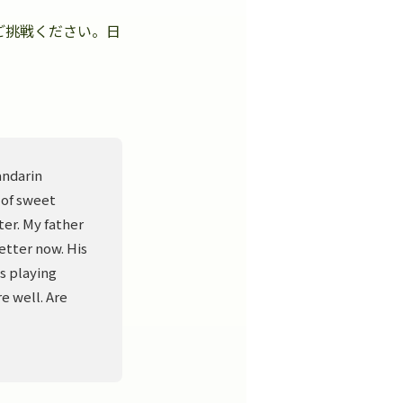
ご挑戦ください。日
。
andarin
 of sweet
er. My father
better now. His
s playing
e well. Are