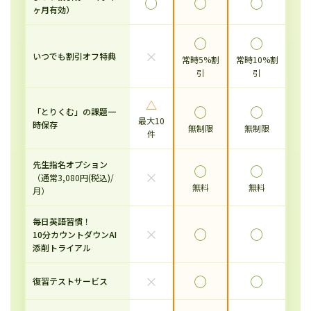
◯
◯
◯
ヶ月有効）
◯
◯
×
いつでも割引オフ特典
常時5%割
常時10%割
引
引
△
◯
◯
「とりくむ」の課題一
最大10
時保存
無制限
無制限
件
先生指名オプション
◯
◯
×
（通常3,080円(税込)/
無料
無料
月）
毎日英語習慣！
×
◯
◯
10分カウントダウンAI
添削トライアル
×
◯
◯
復習テストサービス