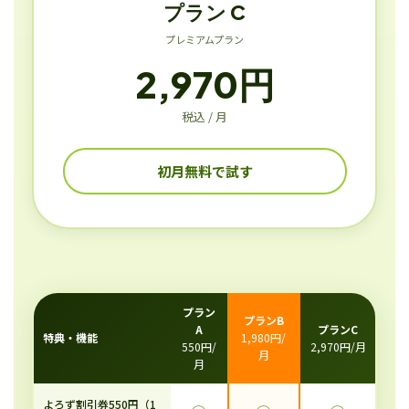
プラン C
プレミアムプラン
2,970円
税込 / 月
初月無料で試す
プラン
プランB
A
プランC
特典・機能
1,980円/
550円/
2,970円/月
月
月
よろず割引券550円（1