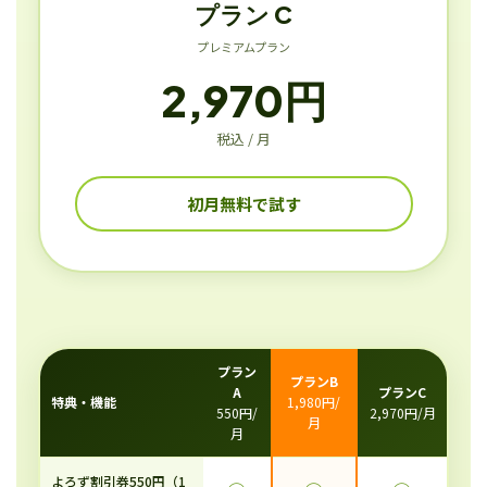
プラン C
プレミアムプラン
2,970円
税込 / 月
初月無料で試す
プラン
プランB
A
プランC
特典・機能
1,980円/
550円/
2,970円/月
月
月
よろず割引券550円（1