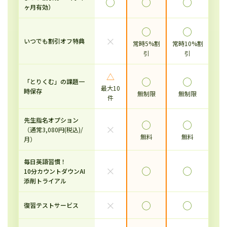
◯
◯
◯
ヶ月有効）
◯
◯
×
いつでも割引オフ特典
常時5%割
常時10%割
引
引
△
◯
◯
「とりくむ」の課題一
最大10
時保存
無制限
無制限
件
先生指名オプション
◯
◯
×
（通常3,080円(税込)/
無料
無料
月）
毎日英語習慣！
×
◯
◯
10分カウントダウンAI
添削トライアル
×
◯
◯
復習テストサービス