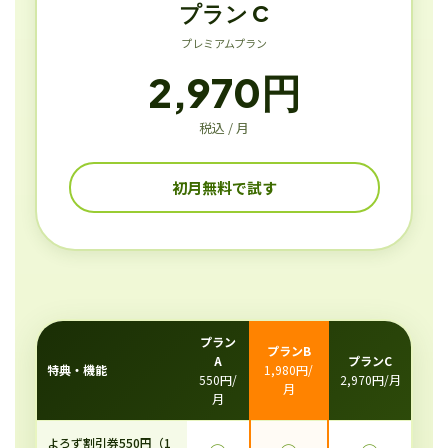
プラン C
プレミアムプラン
2,970円
税込 / 月
初月無料で試す
プラン
プランB
A
プランC
特典・機能
1,980円/
550円/
2,970円/月
月
月
よろず割引券550円（1