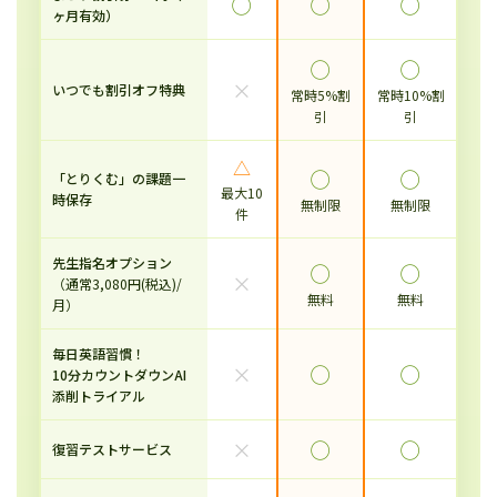
◯
◯
◯
ヶ月有効）
◯
◯
×
いつでも割引オフ特典
常時5%割
常時10%割
引
引
△
◯
◯
「とりくむ」の課題一
最大10
時保存
無制限
無制限
件
先生指名オプション
◯
◯
×
（通常3,080円(税込)/
無料
無料
月）
毎日英語習慣！
×
◯
◯
10分カウントダウンAI
添削トライアル
×
◯
◯
復習テストサービス