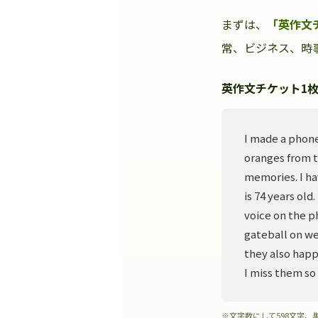
まずは、
「英作文
常、ビジネス、時事
英作文チケット1枚
I made a phone
oranges from t
memories. I ha
is 74 years old
voice on the p
gateball on we
they also happ
I miss them so
※文字数にして598文字、