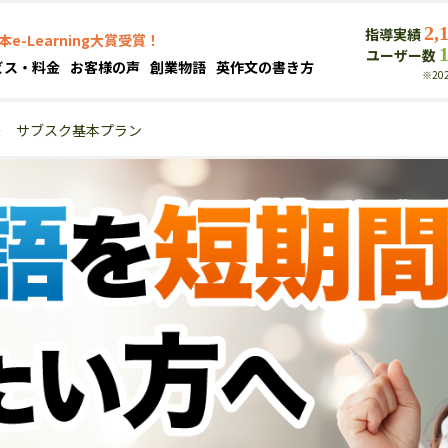
2,
指導実績
本e-Learning大賞受賞！
ユーザー数
ビス・料金
お客様の声
創業物語
英作文の書き方
※20
＞
サブスク基本プラン