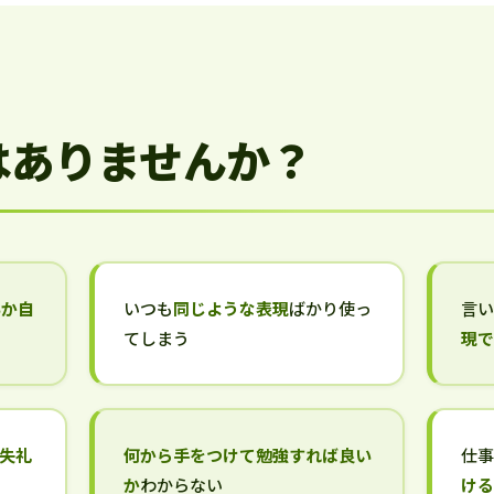
はありませんか？
いか自
いつも
同じような表現
ばかり使っ
言
てしまう
現
失礼
何から手をつけて勉強すれば良い
仕
か
わからない
け