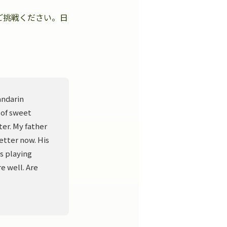
ご挑戦ください。日
。
andarin
 of sweet
er. My father
better now. His
s playing
e well. Are