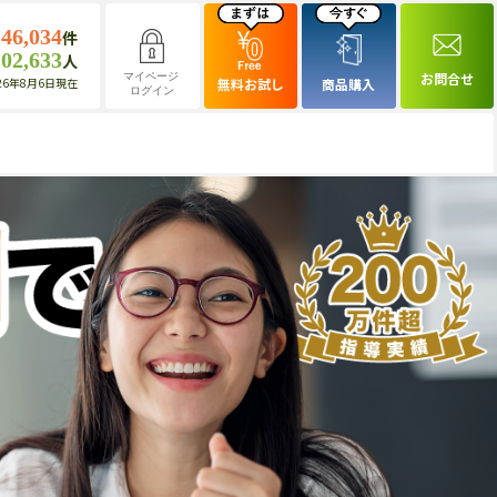
146,034
件
102,633
人
お問合せ
マイページ
26年8月6日現在
無料お試し
商品購入
ログイン