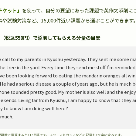
チケット」
を使って、自分の要望にあった課題で英作文添削に
や試験対策など、15,000件近い課題から選ぶことができます
（税込550円）で添削してもらえる分量の目安
 call to my parents in Kyushu yesterday. They sent me some m
he tree in the yard. Every time they send me stuff I'm reminded
ve been looking forward to eating the mandarin oranges all wint
. He had a serious disease a couple of years ago, but he is much 
hone sounded pretty good. My mother is also well and she enjoy
ekends. Living far from Kyushu, I am happy to know that they ar
y to know I am doing well here?
 much.
単語数に換算すると117単語です。スペースやカンマなどの記号も1文字に含みます。