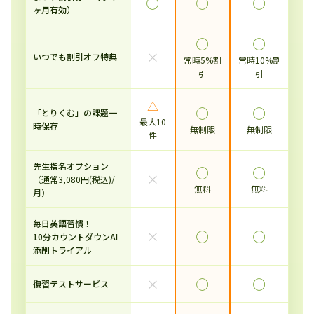
◯
◯
◯
ヶ月有効）
◯
◯
×
いつでも割引オフ特典
常時5%割
常時10%割
引
引
△
◯
◯
「とりくむ」の課題一
最大10
時保存
無制限
無制限
件
先生指名オプション
◯
◯
×
（通常3,080円(税込)/
無料
無料
月）
毎日英語習慣！
×
◯
◯
10分カウントダウンAI
添削トライアル
×
◯
◯
復習テストサービス