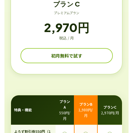
プラン C
プレミアムプラン
2,970円
税込 / 月
初月無料で試す
プラン
プランB
A
プランC
特典・機能
1,980円/
550円/
2,970円/月
月
月
よろず割引券550円（1