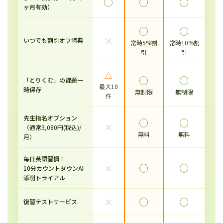
◯
◯
◯
ヶ月有効）
◯
◯
×
いつでも割引オフ特典
常時5%割
常時10%割
引
引
△
◯
◯
「とりくむ」の課題一
最大10
時保存
無制限
無制限
件
先生指名オプション
◯
◯
×
（通常3,080円(税込)/
無料
無料
月）
毎日英語習慣！
×
◯
◯
10分カウントダウンAI
添削トライアル
×
◯
◯
復習テストサービス