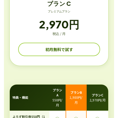
プラン C
プレミアムプラン
2,970円
税込 / 月
初月無料で試す
プラン
プランB
A
プランC
特典・機能
1,980円/
550円/
2,970円/月
月
月
よろず割引券550円（1