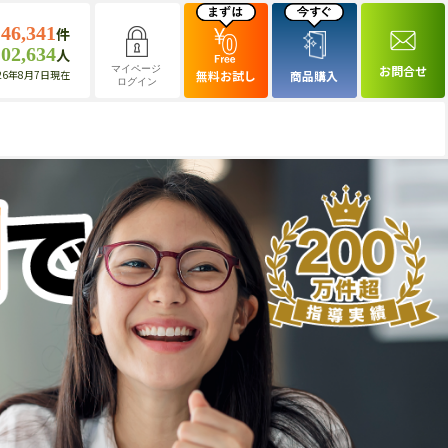
146,341
件
102,634
人
お問合せ
マイページ
26年8月7日現在
無料お試し
商品購入
ログイン