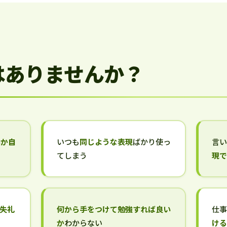
はありませんか？
いか自
いつも
同じような表現
ばかり使っ
言
てしまう
現
失礼
何から手をつけて勉強すれば良い
仕
か
わからない
け