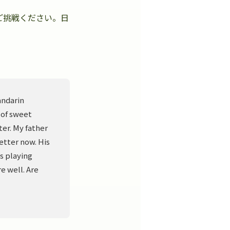
ご挑戦ください。日
。
andarin
 of sweet
er. My father
better now. His
s playing
e well. Are