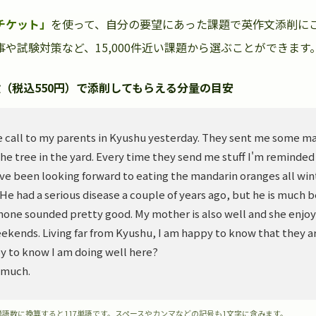
チケット」
を使って、自分の要望にあった課題で英作文添削に
や試験対策など、15,000件近い課題から選ぶことができます
（税込550円）で添削してもらえる分量の目安
 call to my parents in Kyushu yesterday. They sent me some m
he tree in the yard. Every time they send me stuff I'm reminded
ve been looking forward to eating the mandarin oranges all wint
. He had a serious disease a couple of years ago, but he is much 
hone sounded pretty good. My mother is also well and she enjoy
ekends. Living far from Kyushu, I am happy to know that they ar
y to know I am doing well here?
 much.
単語数に換算すると117単語です。スペースやカンマなどの記号も1文字に含みます。