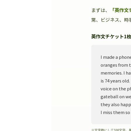
まずは、
「英作文
常、ビジネス、時事
英作文チケット1枚
I made a phone
oranges from t
memories. I ha
is 74 years old
voice on the p
gateball on we
they also happ
I miss them so
※文字数にして598文字、