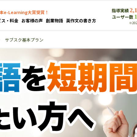
2,
指導実績
本e-Learning大賞受賞！
ユーザー数
ビス・料金
お客様の声
創業物語
英作文の書き方
※20
＞
サブスク基本プラン