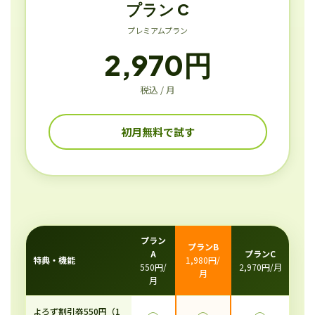
プラン C
プレミアムプラン
2,970円
税込 / 月
初月無料で試す
プラン
プランB
A
プランC
特典・機能
1,980円/
550円/
2,970円/月
月
月
よろず割引券550円（1