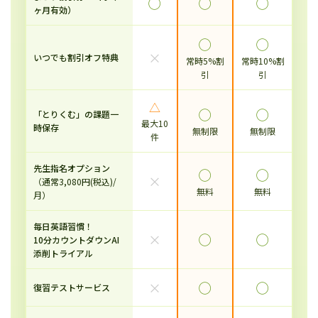
◯
◯
◯
ヶ月有効）
◯
◯
×
いつでも割引オフ特典
常時5%割
常時10%割
引
引
△
◯
◯
「とりくむ」の課題一
最大10
時保存
無制限
無制限
件
先生指名オプション
◯
◯
×
（通常3,080円(税込)/
無料
無料
月）
毎日英語習慣！
×
◯
◯
10分カウントダウンAI
添削トライアル
×
◯
◯
復習テストサービス