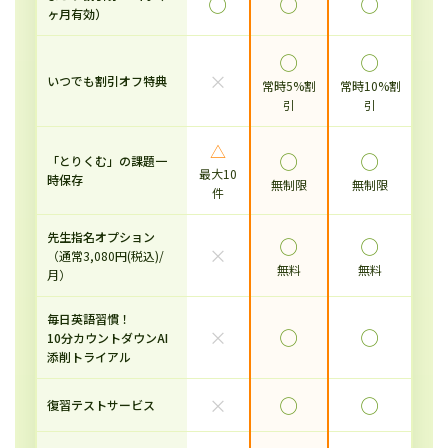
◯
◯
◯
ヶ月有効）
◯
◯
×
いつでも割引オフ特典
常時5%割
常時10%割
引
引
△
◯
◯
「とりくむ」の課題一
最大10
時保存
無制限
無制限
件
先生指名オプション
◯
◯
×
（通常3,080円(税込)/
無料
無料
月）
毎日英語習慣！
×
◯
◯
10分カウントダウンAI
添削トライアル
×
◯
◯
復習テストサービス