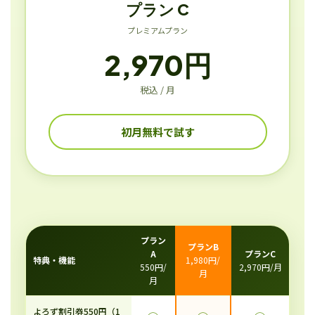
プラン C
プレミアムプラン
2,970円
税込 / 月
初月無料で試す
プラン
プランB
A
プランC
特典・機能
1,980円/
550円/
2,970円/月
月
月
よろず割引券550円（1