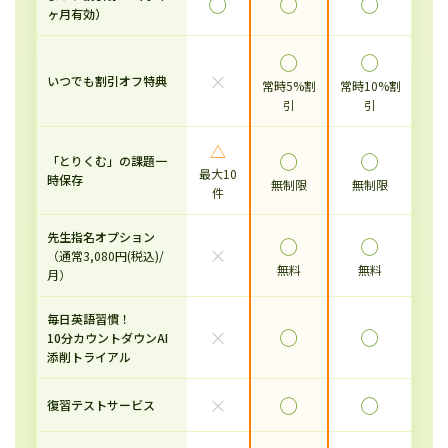
◯
◯
◯
ヶ月有効）
◯
◯
×
いつでも割引オフ特典
常時5%割
常時10%割
引
引
△
◯
◯
「とりくむ」の課題一
最大10
時保存
無制限
無制限
件
先生指名オプション
◯
◯
×
（通常3,080円(税込)/
無料
無料
月）
毎日英語習慣！
×
◯
◯
10分カウントダウンAI
添削トライアル
×
◯
◯
復習テストサービス