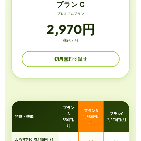
プラン C
プレミアムプラン
2,970円
税込 / 月
初月無料で試す
プラン
プランB
A
プランC
特典・機能
1,980円/
550円/
2,970円/月
月
月
よろず割引券550円（1