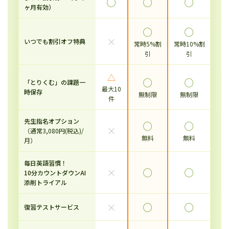
◯
◯
◯
ヶ月有効）
◯
◯
×
いつでも割引オフ特典
常時5%割
常時10%割
引
引
△
◯
◯
「とりくむ」の課題一
最大10
時保存
無制限
無制限
件
先生指名オプション
◯
◯
×
（通常3,080円(税込)/
無料
無料
月）
毎日英語習慣！
×
◯
◯
10分カウントダウンAI
添削トライアル
×
◯
◯
復習テストサービス