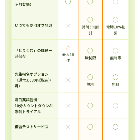
◯
◯
◯
ヶ月有効）
◯
◯
×
いつでも割引オフ特典
常時5%割
常時10%割
引
引
△
◯
◯
「とりくむ」の課題一
最大10
時保存
無制限
無制限
件
先生指名オプション
◯
◯
×
（通常3,080円(税込)/
無料
無料
月）
毎日英語習慣！
×
◯
◯
10分カウントダウンAI
添削トライアル
×
◯
◯
復習テストサービス