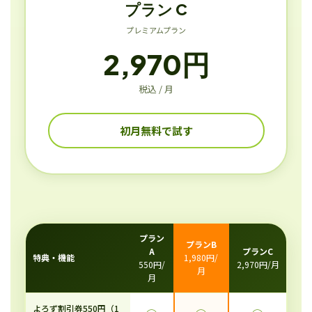
プラン C
プレミアムプラン
2,970円
税込 / 月
初月無料で試す
プラン
プランB
A
プランC
特典・機能
1,980円/
550円/
2,970円/月
月
月
よろず割引券550円（1