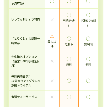
◯
◯
◯
ヶ月有効）
◯
◯
×
いつでも割引オフ特典
常時5%割
常時10%割
引
引
△
◯
◯
「とりくむ」の課題一
最大10
時保存
無制限
無制限
件
先生指名オプション
◯
◯
×
（通常3,080円(税込)/
無料
無料
月）
毎日英語習慣！
×
◯
◯
10分カウントダウンAI
添削トライアル
×
◯
◯
復習テストサービス