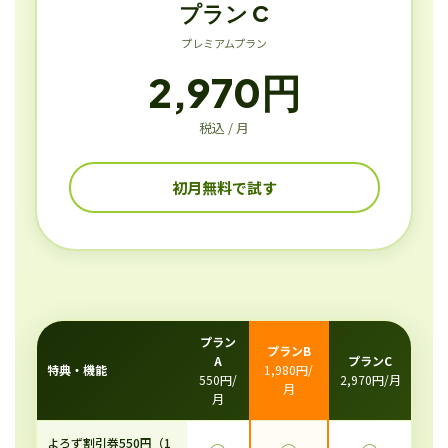
プラン C
プレミアムプラン
2,970円
税込 / 月
初月無料で試す
プラン
プランB
A
プランC
特典・機能
1,980円/
550円/
2,970円/月
月
月
よろず割引券550円（1