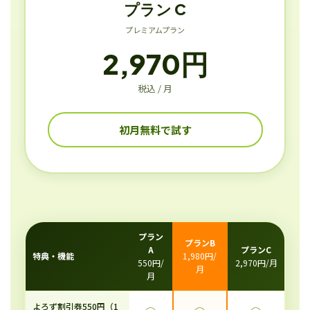
プラン C
プレミアムプラン
2,970円
税込 / 月
初月無料で試す
プラン
プランB
A
プランC
特典・機能
1,980円/
550円/
2,970円/月
月
月
よろず割引券550円（1