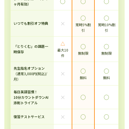
◯
◯
◯
ヶ月有効）
◯
◯
×
いつでも割引オフ特典
常時5%割
常時10%割
引
引
△
◯
◯
「とりくむ」の課題一
最大10
時保存
無制限
無制限
件
先生指名オプション
◯
◯
×
（通常3,080円(税込)/
無料
無料
月）
毎日英語習慣！
×
◯
◯
10分カウントダウンAI
添削トライアル
×
◯
◯
復習テストサービス