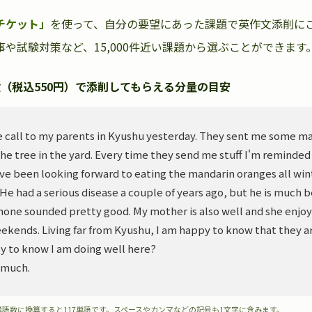
チケット」
を使って、自分の要望にあった課題で英作文添削に
や試験対策など、15,000件近い課題から選ぶことができます
（税込550円）で添削してもらえる分量の目安
 call to my parents in Kyushu yesterday. They sent me some m
he tree in the yard. Every time they send me stuff I'm reminded
ve been looking forward to eating the mandarin oranges all wint
. He had a serious disease a couple of years ago, but he is much 
hone sounded pretty good. My mother is also well and she enjoy
ekends. Living far from Kyushu, I am happy to know that they ar
y to know I am doing well here?
 much.
単語数に換算すると117単語です。スペースやカンマなどの記号も1文字に含みます。