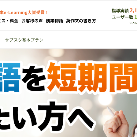
2,
指導実績
本e-Learning大賞受賞！
ユーザー数
ビス・料金
お客様の声
創業物語
英作文の書き方
※20
＞
サブスク基本プラン