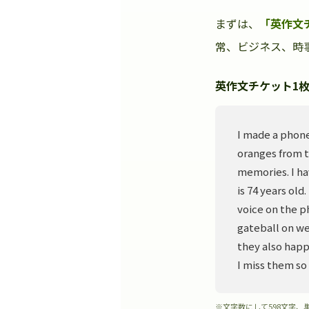
まずは、
「英作文
常、ビジネス、時事
英作文チケット1枚
I made a phone
oranges from t
memories. I ha
is 74 years old
voice on the p
gateball on we
they also happ
I miss them so
※文字数にして598文字、