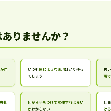
はありませんか？
いか自
いつも
同じような表現
ばかり使っ
言
てしまう
現
失礼
何から手をつけて勉強すれば良い
仕
か
わからない
け