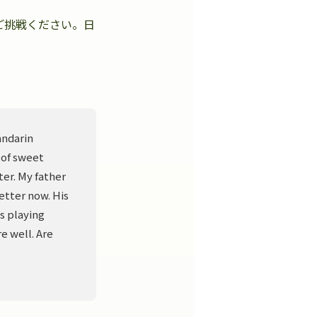
ご挑戦ください。日
。
andarin
 of sweet
er. My father
better now. His
s playing
e well. Are