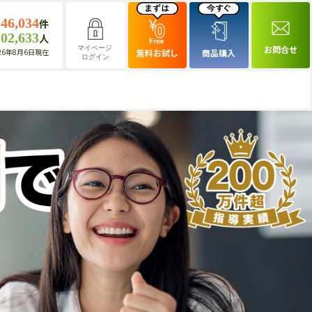
146,034
件
102,633
人
お問合せ
マイページ
26年8月6日現在
無料お試し
商品購入
ログイン