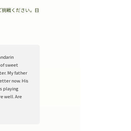
ご挑戦ください。日
。
andarin
 of sweet
er. My father
better now. His
s playing
e well. Are