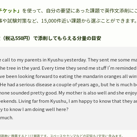
チケット」
を使って、自分の要望にあった課題で英作文添削に
や試験対策など、15,000件近い課題から選ぶことができます
（税込550円）で添削してもらえる分量の目安
 call to my parents in Kyushu yesterday. They sent me some m
he tree in the yard. Every time they send me stuff I'm reminded
ve been looking forward to eating the mandarin oranges all wint
. He had a serious disease a couple of years ago, but he is much 
hone sounded pretty good. My mother is also well and she enjoy
ekends. Living far from Kyushu, I am happy to know that they ar
y to know I am doing well here?
 much.
単語数に換算すると117単語です。スペースやカンマなどの記号も1文字に含みます。