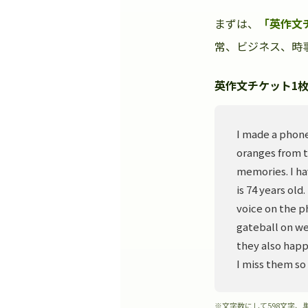
まずは、
「英作文
常、ビジネス、時事
英作文チケット1枚
I made a phone
oranges from t
memories. I ha
is 74 years old
voice on the p
gateball on we
they also happ
I miss them so
※文字数にして598文字、