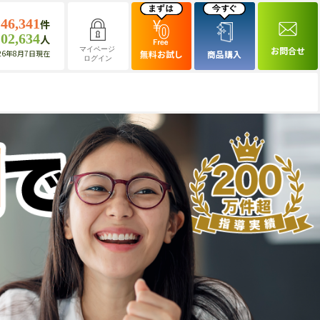
146,341
件
102,634
人
お問合せ
マイページ
26年8月7日現在
無料お試し
商品購入
ログイン