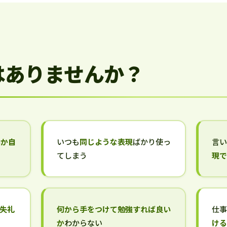
はありませんか？
いか自
いつも
同じような表現
ばかり使っ
言
てしまう
現
失礼
何から手をつけて勉強すれば良い
仕
か
わからない
け