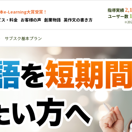
2,
指導実績
本e-Learning大賞受賞！
ユーザー数
ビス・料金
お客様の声
創業物語
英作文の書き方
※20
＞
サブスク基本プラン