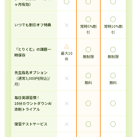
◯
◯
◯
ヶ月有効）
◯
◯
×
いつでも割引オフ特典
常時5%割
常時10%割
引
引
△
◯
◯
「とりくむ」の課題一
最大10
時保存
無制限
無制限
件
先生指名オプション
◯
◯
×
（通常3,080円(税込)/
無料
無料
月）
毎日英語習慣！
×
◯
◯
10分カウントダウンAI
添削トライアル
×
◯
◯
復習テストサービス