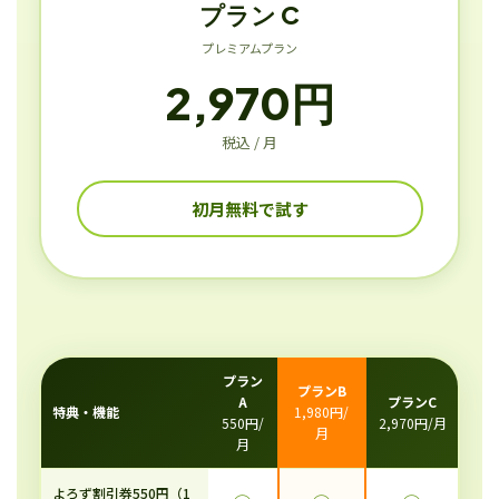
プラン C
プレミアムプラン
2,970円
税込 / 月
初月無料で試す
プラン
プランB
A
プランC
特典・機能
1,980円/
550円/
2,970円/月
月
月
よろず割引券550円（1