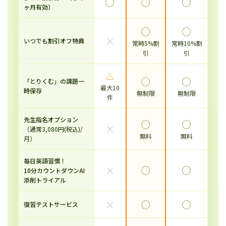
◯
◯
◯
ヶ月有効）
◯
◯
×
いつでも割引オフ特典
常時5%割
常時10%割
引
引
△
◯
◯
「とりくむ」の課題一
最大10
時保存
無制限
無制限
件
先生指名オプション
◯
◯
×
（通常3,080円(税込)/
無料
無料
月）
毎日英語習慣！
×
◯
◯
10分カウントダウンAI
添削トライアル
×
◯
◯
復習テストサービス