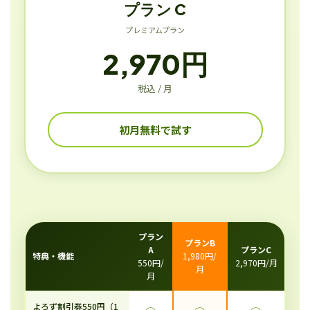
プラン C
プレミアムプラン
2,970円
税込 / 月
初月無料で試す
プラン
プランB
A
プランC
特典・機能
1,980円/
550円/
2,970円/月
月
月
よろず割引券550円（1