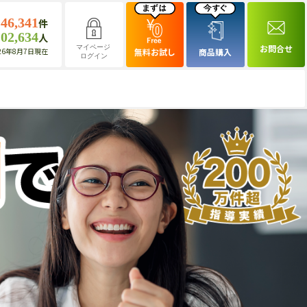
146,341
件
102,634
人
お問合せ
マイページ
26年8月7日現在
無料お試し
商品購入
ログイン