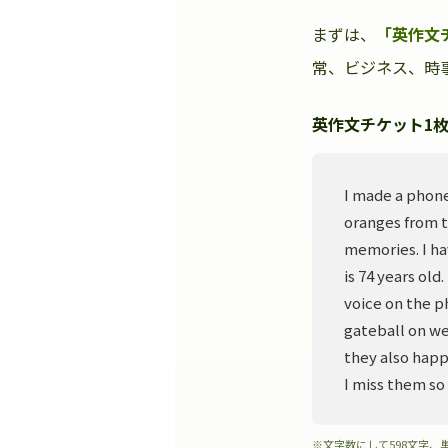
まずは、
「英作文
常、ビジネス、時事
英作文チケット1枚
I made a phone
oranges from t
memories. I ha
is 74 years old
voice on the p
gateball on we
they also happ
I miss them so
※文字数にして598文字、