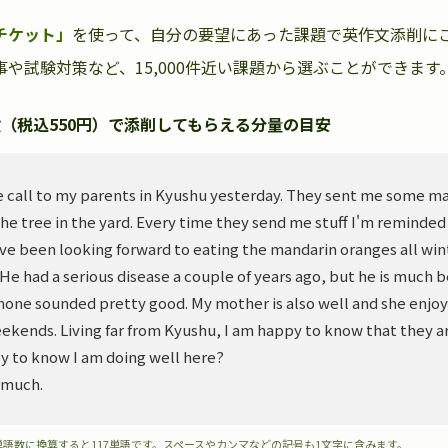
チケット」
を使って、自分の要望にあった課題で英作文添削に
や試験対策など、15,000件近い課題から選ぶことができます
（税込550円）で添削してもらえる分量の目安
 call to my parents in Kyushu yesterday. They sent me some m
he tree in the yard. Every time they send me stuff I'm reminded
ve been looking forward to eating the mandarin oranges all wint
. He had a serious disease a couple of years ago, but he is much 
hone sounded pretty good. My mother is also well and she enjoy
ekends. Living far from Kyushu, I am happy to know that they ar
y to know I am doing well here?
 much.
単語数に換算すると117単語です。スペースやカンマなどの記号も1文字に含みます。