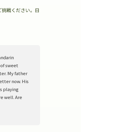
ご挑戦ください。日
。
andarin
 of sweet
er. My father
better now. His
s playing
e well. Are