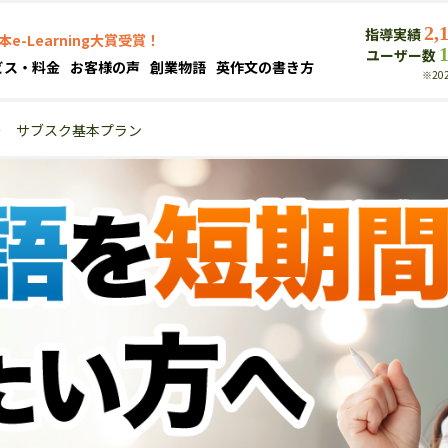
2,
指導実績
本e-Learning大賞受賞！
ユーザー数
ビス・料金
お客様の声
創業物語
英作文の書き方
※20
＞
サブスク基本プラン