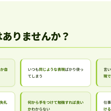
はありませんか？
いか自
いつも
同じような表現
ばかり使っ
言
てしまう
現
失礼
何から手をつけて勉強すれば良い
仕
か
わからない
け