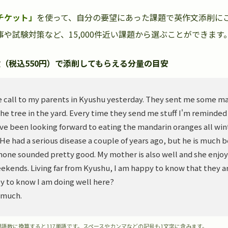
チケット」
を使って、自分の要望にあった課題で英作文添削に
や試験対策など、15,000件近い課題から選ぶことができます
（税込550円）で添削してもらえる分量の目安
 call to my parents in Kyushu yesterday. They sent me some m
he tree in the yard. Every time they send me stuff I'm reminded
ve been looking forward to eating the mandarin oranges all wint
. He had a serious disease a couple of years ago, but he is much 
hone sounded pretty good. My mother is also well and she enjoy
ekends. Living far from Kyushu, I am happy to know that they ar
y to know I am doing well here?
 much.
単語数に換算すると117単語です。スペースやカンマなどの記号も1文字に含みます。