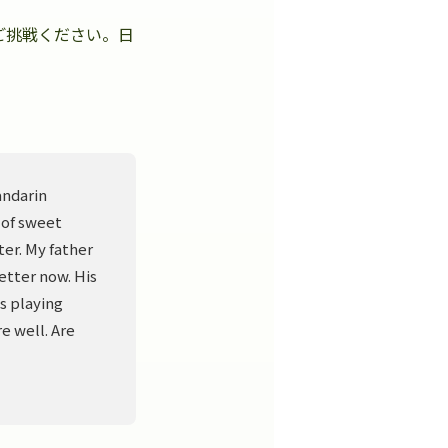
ご挑戦ください。日
。
andarin
 of sweet
er. My father
better now. His
s playing
e well. Are