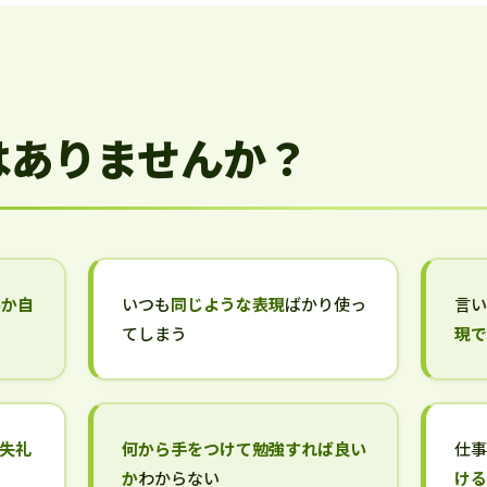
はありませんか？
いか自
いつも
同じような表現
ばかり使っ
言
てしまう
現
失礼
何から手をつけて勉強すれば良い
仕
か
わからない
け