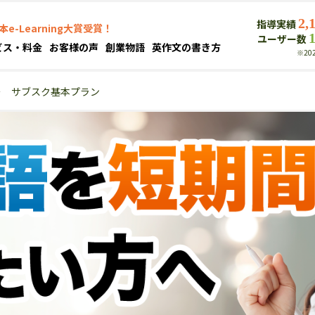
2,
指導実績
本e-Learning大賞受賞！
ユーザー数
ビス・料金
お客様の声
創業物語
英作文の書き方
※20
＞
サブスク基本プラン