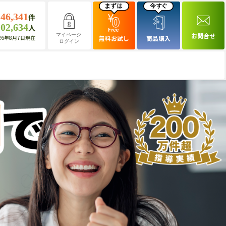
146,341
件
102,634
人
お問合せ
マイページ
26年8月7日現在
無料お試し
商品購入
ログイン