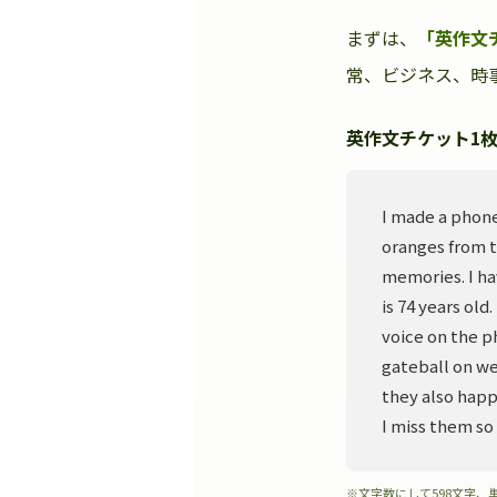
まずは、
「英作文
常、ビジネス、時事
英作文チケット1枚
I made a phone
oranges from t
memories. I ha
is 74 years old
voice on the p
gateball on we
they also happ
I miss them so
※文字数にして598文字、