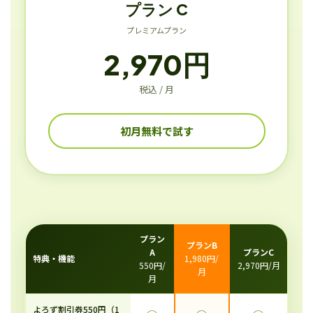
プラン C
プレミアムプラン
2,970円
税込 / 月
初月無料で試す
プラン
プランB
A
プランC
特典・機能
1,980円/
550円/
2,970円/月
月
月
よろず割引券550円（1