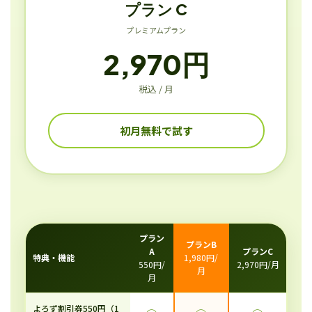
プラン C
プレミアムプラン
2,970円
税込 / 月
初月無料で試す
プラン
プランB
A
プランC
特典・機能
1,980円/
550円/
2,970円/月
月
月
よろず割引券550円（1