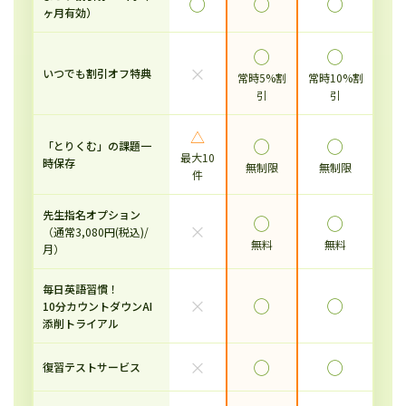
◯
◯
◯
ヶ月有効）
◯
◯
×
いつでも割引オフ特典
常時5%割
常時10%割
引
引
△
◯
◯
「とりくむ」の課題一
最大10
時保存
無制限
無制限
件
先生指名オプション
◯
◯
×
（通常3,080円(税込)/
無料
無料
月）
毎日英語習慣！
×
◯
◯
10分カウントダウンAI
添削トライアル
×
◯
◯
復習テストサービス