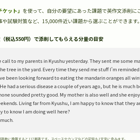
チケット」
を使って、自分の要望にあった課題で英作文添削に
や試験対策など、15,000件近い課題から選ぶことができます
（税込550円）で添削してもらえる分量の目安
 call to my parents in Kyushu yesterday. They sent me some m
he tree in the yard. Every time they send me stuff I'm reminded
ve been looking forward to eating the mandarin oranges all wint
. He had a serious disease a couple of years ago, but he is much 
hone sounded pretty good. My mother is also well and she enjoy
ekends. Living far from Kyushu, I am happy to know that they ar
y to know I am doing well here?
 much.
単語数に換算すると117単語です。スペースやカンマなどの記号も1文字に含みます。