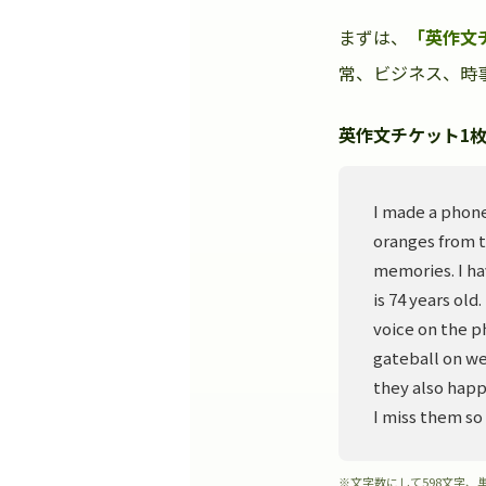
まずは、
「英作文
常、ビジネス、時事
英作文チケット1枚
I made a phone
oranges from t
memories. I ha
is 74 years old
voice on the p
gateball on we
they also happ
I miss them so
※文字数にして598文字、