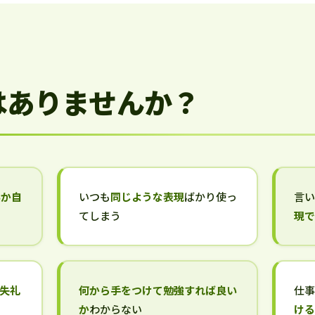
はありませんか？
いか自
いつも
同じような表現
ばかり使っ
言
てしまう
現
失礼
何から手をつけて勉強すれば良い
仕
か
わからない
け