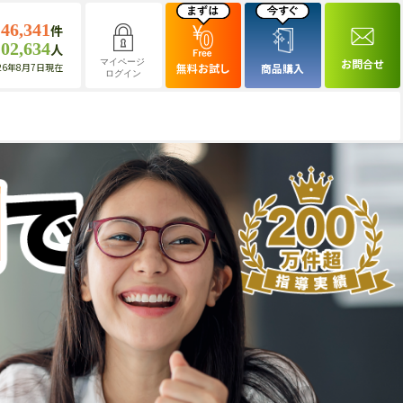
146,341
件
102,634
人
お問合せ
マイページ
26年8月7日現在
無料お試し
商品購入
ログイン