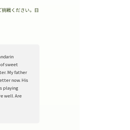
ご挑戦ください。日
。
andarin
 of sweet
er. My father
better now. His
s playing
e well. Are