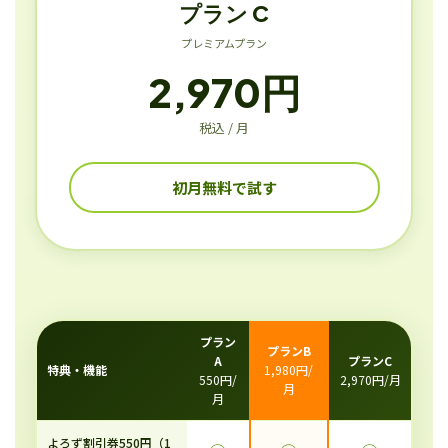
プラン C
プレミアムプラン
2,970円
税込 / 月
初月無料で試す
プラン
プランB
A
プランC
特典・機能
1,980円/
550円/
2,970円/月
月
月
よろず割引券550円（1