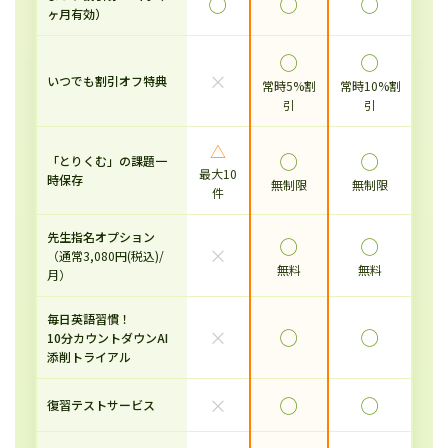
◯
◯
◯
ヶ月有効）
◯
◯
×
いつでも割引オフ特典
常時5%割
常時10%割
引
引
△
◯
◯
「とりくむ」の課題一
最大10
時保存
無制限
無制限
件
先生指名オプション
◯
◯
×
（通常3,080円(税込)/
無料
無料
月）
毎日英語習慣！
×
◯
◯
10分カウントダウンAI
添削トライアル
×
◯
◯
復習テストサービス