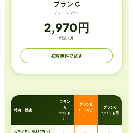
プラン C
プレミアムプラン
2,970円
税込 / 月
初月無料で試す
プラン
プランB
A
プランC
特典・機能
1,980円/
550円/
2,970円/月
月
月
よろず割引券550円（1