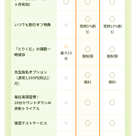
◯
◯
◯
ヶ月有効）
◯
◯
×
いつでも割引オフ特典
常時5%割
常時10%割
引
引
△
◯
◯
「とりくむ」の課題一
最大10
時保存
無制限
無制限
件
先生指名オプション
◯
◯
×
（通常3,080円(税込)/
無料
無料
月）
毎日英語習慣！
×
◯
◯
10分カウントダウンAI
添削トライアル
×
◯
◯
復習テストサービス