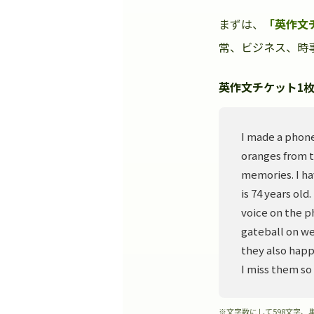
まずは、
「英作文
常、ビジネス、時事
英作文チケット1枚
I made a phone
oranges from t
memories. I ha
is 74 years old
voice on the p
gateball on we
they also happ
I miss them so
※文字数にして598文字、