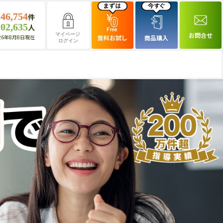
146,754
件
102,635
人
お問合せ
マイページ
26年8月8日現在
無料お試し
商品購入
ログイン