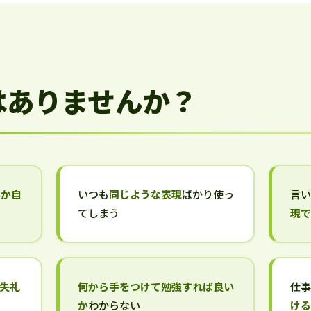
はありませんか？
いか自
いつも
同じような表現
ばかり使っ
言
てしまう
現
失礼
何から手をつけて勉強すれば良い
仕
か
わからない
け