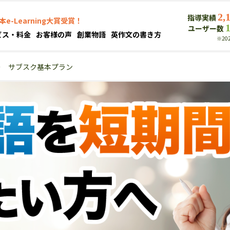
2,
指導実績
本e-Learning大賞受賞！
ユーザー数
ビス・料金
お客様の声
創業物語
英作文の書き方
※20
＞
サブスク基本プラン