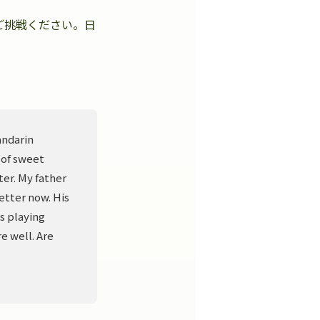
ご挑戦ください。日
。
andarin
 of sweet
er. My father
better now. His
s playing
e well. Are