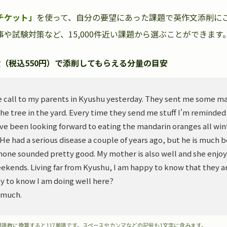
チケット」
を使って、自分の要望にあった課題で英作文添削に
や試験対策など、15,000件近い課題から選ぶことができます
（税込550円）で添削してもらえる分量の目安
 call to my parents in Kyushu yesterday. They sent me some m
he tree in the yard. Every time they send me stuff I'm reminded
ve been looking forward to eating the mandarin oranges all wint
. He had a serious disease a couple of years ago, but he is much 
hone sounded pretty good. My mother is also well and she enjoy
ekends. Living far from Kyushu, I am happy to know that they ar
y to know I am doing well here?
 much.
単語数に換算すると117単語です。スペースやカンマなどの記号も1文字に含みます。