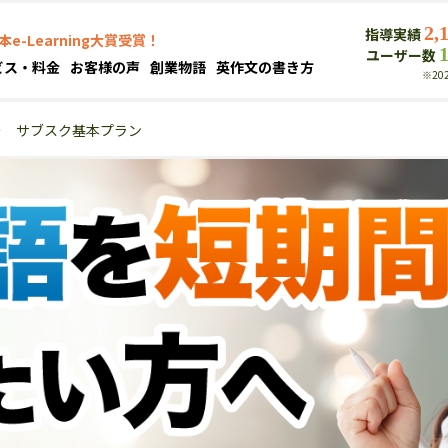
2,
指導実績
本e-Learning大賞受賞！
ユーザー数
ビス・料金
お客様の声
創業物語
英作文の書き方
※20
＞
サブスク基本プラン