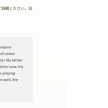
ご挑戦ください。日
。
andarin
 of sweet
er. My father
better now. His
s playing
e well. Are