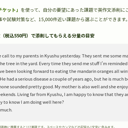
チケット」
を使って、自分の要望にあった課題で英作文添削に
や試験対策など、15,000件近い課題から選ぶことができます
（税込550円）で添削してもらえる分量の目安
 call to my parents in Kyushu yesterday. They sent me some m
he tree in the yard. Every time they send me stuff I'm reminded
ve been looking forward to eating the mandarin oranges all wint
. He had a serious disease a couple of years ago, but he is much 
hone sounded pretty good. My mother is also well and she enjoy
ekends. Living far from Kyushu, I am happy to know that they ar
y to know I am doing well here?
 much.
単語数に換算すると117単語です。スペースやカンマなどの記号も1文字に含みます。