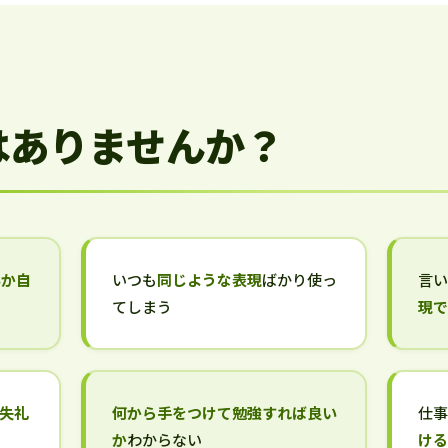
はありませんか？
いか自
いつも
同じような表現
ばかり使っ
言
てしまう
現
失礼
何から手をつけて勉強すれば良い
仕
か
わからない
け