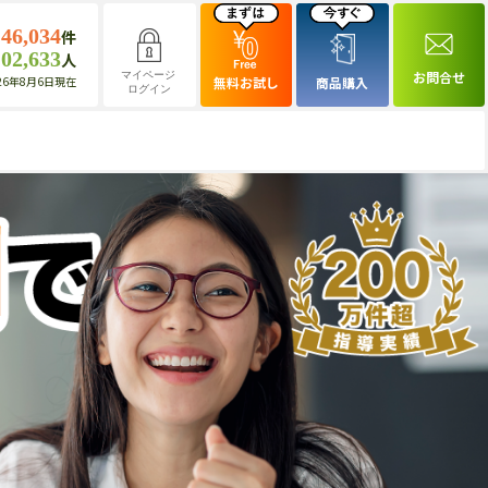
146,034
件
102,633
人
お問合せ
マイページ
26年8月6日現在
無料お試し
商品購入
ログイン