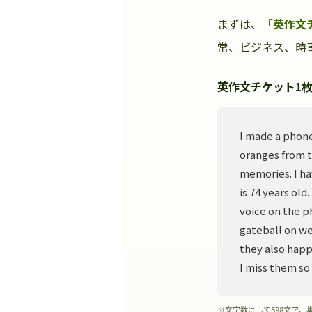
まずは、
「英作文
常、ビジネス、時事
英作文チケット1枚
I made a phone
oranges from t
memories. I ha
is 74 years old
voice on the p
gateball on we
they also happ
I miss them so
※文字数にして598文字、