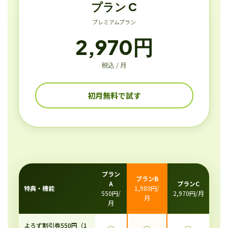
プラン C
プレミアムプラン
2,970円
税込 / 月
初月無料で試す
プラン
プランB
A
プランC
特典・機能
1,980円/
550円/
2,970円/月
月
月
よろず割引券550円（1