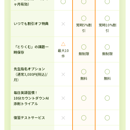
◯
◯
◯
ヶ月有効）
◯
◯
×
いつでも割引オフ特典
常時5%割
常時10%割
引
引
△
◯
◯
「とりくむ」の課題一
最大10
時保存
無制限
無制限
件
先生指名オプション
◯
◯
×
（通常3,080円(税込)/
無料
無料
月）
毎日英語習慣！
×
◯
◯
10分カウントダウンAI
添削トライアル
×
◯
◯
復習テストサービス