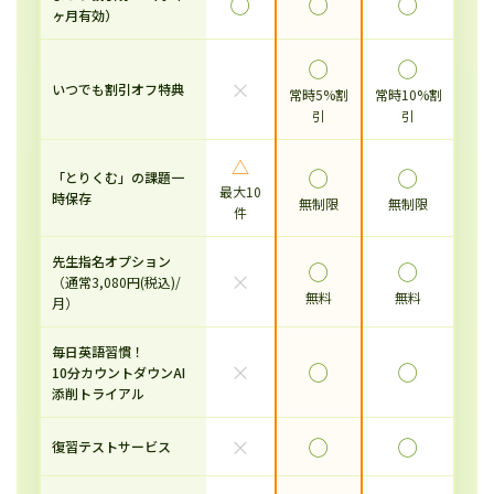
◯
◯
◯
ヶ月有効）
◯
◯
×
いつでも割引オフ特典
常時5%割
常時10%割
引
引
△
◯
◯
「とりくむ」の課題一
最大10
時保存
無制限
無制限
件
先生指名オプション
◯
◯
×
（通常3,080円(税込)/
無料
無料
月）
毎日英語習慣！
×
◯
◯
10分カウントダウンAI
添削トライアル
×
◯
◯
復習テストサービス