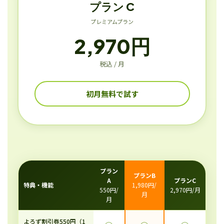
プラン C
プレミアムプラン
2,970円
税込 / 月
初月無料で試す
プラン
プランB
A
プランC
特典・機能
1,980円/
550円/
2,970円/月
月
月
よろず割引券550円（1