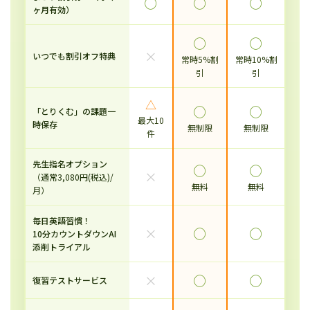
◯
◯
◯
ヶ月有効）
◯
◯
×
いつでも割引オフ特典
常時5%割
常時10%割
引
引
△
◯
◯
「とりくむ」の課題一
最大10
時保存
無制限
無制限
件
先生指名オプション
◯
◯
×
（通常3,080円(税込)/
無料
無料
月）
毎日英語習慣！
×
◯
◯
10分カウントダウンAI
添削トライアル
×
◯
◯
復習テストサービス