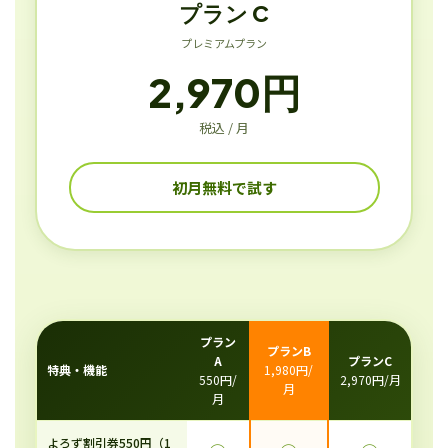
プラン C
プレミアムプラン
2,970円
税込 / 月
初月無料で試す
プラン
プランB
A
プランC
特典・機能
1,980円/
550円/
2,970円/月
月
月
よろず割引券550円（1