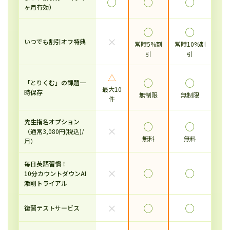
◯
◯
◯
ヶ月有効）
◯
◯
×
いつでも割引オフ特典
常時5%割
常時10%割
引
引
△
◯
◯
「とりくむ」の課題一
最大10
時保存
無制限
無制限
件
先生指名オプション
◯
◯
×
（通常3,080円(税込)/
無料
無料
月）
毎日英語習慣！
×
◯
◯
10分カウントダウンAI
添削トライアル
×
◯
◯
復習テストサービス