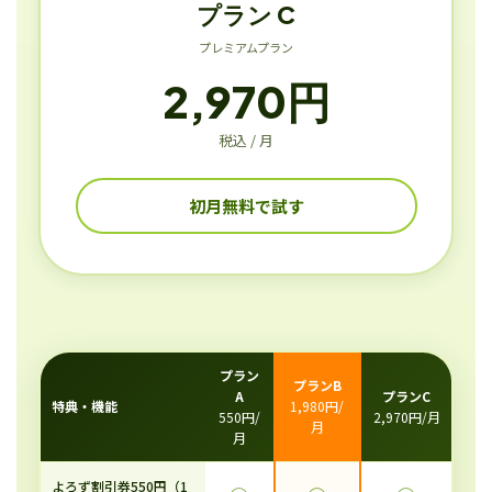
プラン C
プレミアムプラン
2,970円
税込 / 月
初月無料で試す
プラン
プランB
A
プランC
特典・機能
1,980円/
550円/
2,970円/月
月
月
よろず割引券550円（1