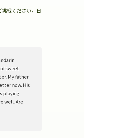
ご挑戦ください。日
。
andarin
 of sweet
er. My father
better now. His
s playing
e well. Are