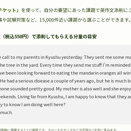
チケット」
を使って、自分の要望にあった課題で英作文添削に
や試験対策など、15,000件近い課題から選ぶことができます
（税込550円）で添削してもらえる分量の目安
 call to my parents in Kyushu yesterday. They sent me some m
he tree in the yard. Every time they send me stuff I'm reminded
ve been looking forward to eating the mandarin oranges all wint
. He had a serious disease a couple of years ago, but he is much 
hone sounded pretty good. My mother is also well and she enjoy
ekends. Living far from Kyushu, I am happy to know that they ar
y to know I am doing well here?
 much.
単語数に換算すると117単語です。スペースやカンマなどの記号も1文字に含みます。