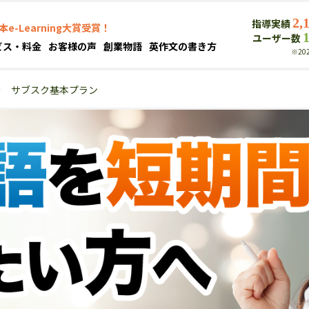
2,
指導実績
本e-Learning大賞受賞！
ユーザー数
ビス・料金
お客様の声
創業物語
英作文の書き方
※20
＞
サブスク基本プラン