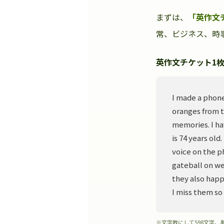
まずは、
「英作文
常、ビジネス、時事
英作文チケット1枚
I made a phone
oranges from t
memories. I ha
is 74 years old
voice on the p
gateball on we
they also happ
I miss them so
※文字数にして598文字、