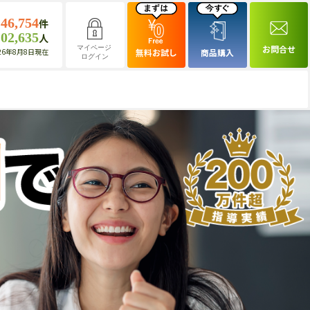
146,754
件
102,635
人
お問合せ
マイページ
26年8月8日現在
無料お試し
商品購入
ログイン