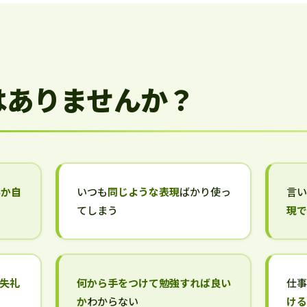
はありませんか？
いか自
いつも
同じような表現
ばかり使っ
言
てしまう
現
失礼
何から手をつけて勉強すれば良い
仕
か
わからない
け