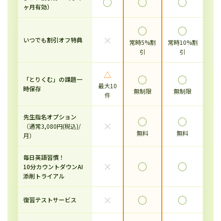
◯
◯
◯
ヶ月有効）
◯
◯
×
いつでも割引オフ特典
常時5%割
常時10%割
引
引
△
◯
◯
「とりくむ」の課題一
最大10
時保存
無制限
無制限
件
先生指名オプション
◯
◯
×
（通常3,080円(税込)/
無料
無料
月）
毎日英語習慣！
×
◯
◯
10分カウントダウンAI
添削トライアル
×
◯
◯
復習テストサービス