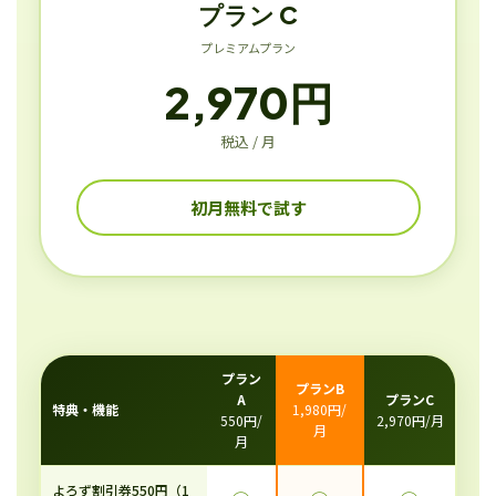
プラン C
プレミアムプラン
2,970円
税込 / 月
初月無料で試す
プラン
プランB
A
プランC
特典・機能
1,980円/
550円/
2,970円/月
月
月
よろず割引券550円（1