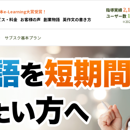
2,
指導実績
本e-Learning大賞受賞！
ユーザー数
ビス・料金
お客様の声
創業物語
英作文の書き方
※20
＞
サブスク基本プラン