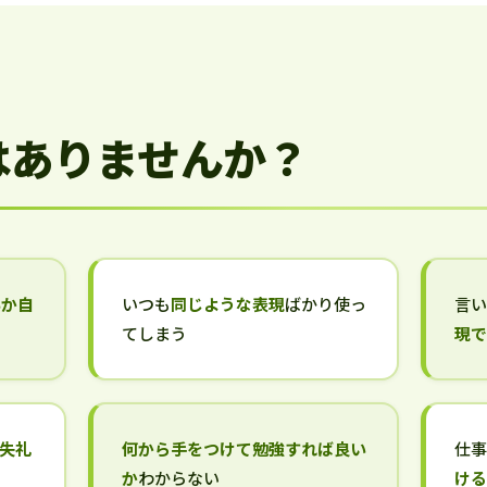
はありませんか？
いか自
いつも
同じような表現
ばかり使っ
言
てしまう
現
失礼
何から手をつけて勉強すれば良い
仕
か
わからない
け