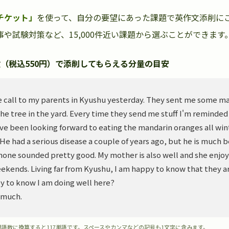
チケット」
を使って、自分の要望にあった課題で英作文添削に
や試験対策など、15,000件近い課題から選ぶことができます
（税込550円）で添削してもらえる分量の目安
 call to my parents in Kyushu yesterday. They sent me some m
he tree in the yard. Every time they send me stuff I'm reminded
ve been looking forward to eating the mandarin oranges all wint
. He had a serious disease a couple of years ago, but he is much 
hone sounded pretty good. My mother is also well and she enjoy
ekends. Living far from Kyushu, I am happy to know that they ar
y to know I am doing well here?
 much.
単語数に換算すると117単語です。スペースやカンマなどの記号も1文字に含みます。