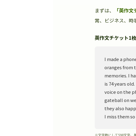
まずは、
「英作文
常、ビジネス、時事
英作文チケット1枚
I made a phone
oranges from t
memories. I ha
is 74 years old
voice on the p
gateball on we
they also happ
I miss them so
※文字数にして598文字、