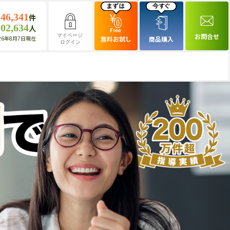
146,341
件
102,634
人
お問合せ
マイページ
26年8月7日現在
無料お試し
商品購入
ログイン