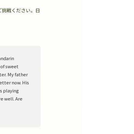
ご挑戦ください。日
。
andarin
 of sweet
er. My father
better now. His
s playing
e well. Are