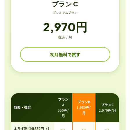
プラン C
プレミアムプラン
2,970円
税込 / 月
初月無料で試す
プラン
プランB
A
プランC
特典・機能
1,980円/
550円/
2,970円/月
月
月
よろず割引券550円（1