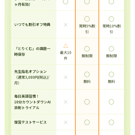
◯
◯
◯
ヶ月有効）
◯
◯
×
いつでも割引オフ特典
常時5%割
常時10%割
引
引
△
◯
◯
「とりくむ」の課題一
最大10
時保存
無制限
無制限
件
先生指名オプション
◯
◯
×
（通常3,080円(税込)/
無料
無料
月）
毎日英語習慣！
×
◯
◯
10分カウントダウンAI
添削トライアル
×
◯
◯
復習テストサービス