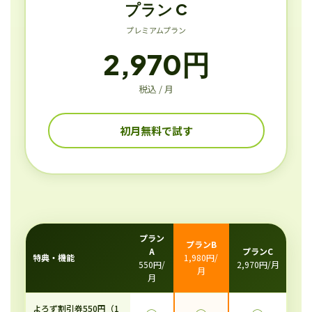
プラン C
プレミアムプラン
2,970円
税込 / 月
初月無料で試す
プラン
プランB
A
プランC
特典・機能
1,980円/
550円/
2,970円/月
月
月
よろず割引券550円（1