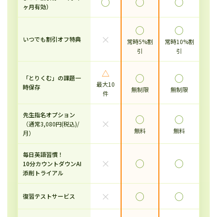
◯
◯
◯
ヶ月有効）
◯
◯
×
いつでも割引オフ特典
常時5%割
常時10%割
引
引
△
◯
◯
「とりくむ」の課題一
最大10
時保存
無制限
無制限
件
先生指名オプション
◯
◯
×
（通常3,080円(税込)/
無料
無料
月）
毎日英語習慣！
×
◯
◯
10分カウントダウンAI
添削トライアル
×
◯
◯
復習テストサービス