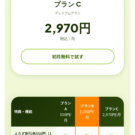
プラン C
プレミアムプラン
2,970円
税込 / 月
初月無料で試す
プラン
プランB
A
プランC
特典・機能
1,980円/
550円/
2,970円/月
月
月
よろず割引券550円（1