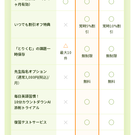
◯
◯
◯
ヶ月有効）
◯
◯
×
いつでも割引オフ特典
常時5%割
常時10%割
引
引
△
◯
◯
「とりくむ」の課題一
最大10
時保存
無制限
無制限
件
先生指名オプション
◯
◯
×
（通常3,080円(税込)/
無料
無料
月）
毎日英語習慣！
×
◯
◯
10分カウントダウンAI
添削トライアル
×
◯
◯
復習テストサービス