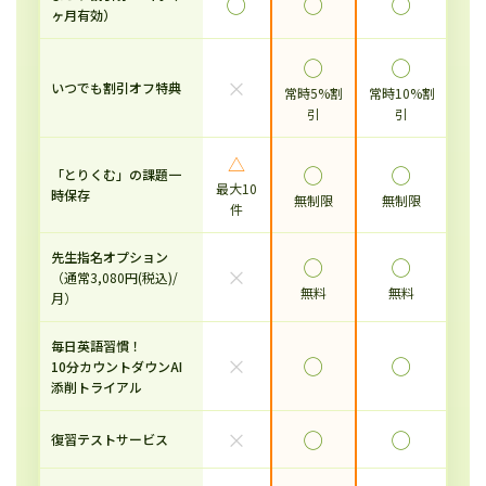
◯
◯
◯
ヶ月有効）
◯
◯
×
いつでも割引オフ特典
常時5%割
常時10%割
引
引
△
◯
◯
「とりくむ」の課題一
最大10
時保存
無制限
無制限
件
先生指名オプション
◯
◯
×
（通常3,080円(税込)/
無料
無料
月）
毎日英語習慣！
×
◯
◯
10分カウントダウンAI
添削トライアル
×
◯
◯
復習テストサービス