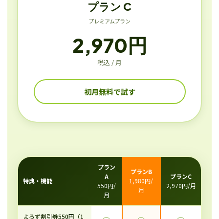
プラン C
プレミアムプラン
2,970円
税込 / 月
初月無料で試す
プラン
プランB
A
プランC
特典・機能
1,980円/
550円/
2,970円/月
月
月
よろず割引券550円（1