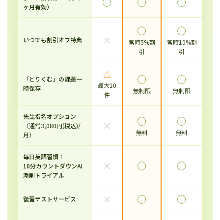
◯
◯
◯
ヶ月有効）
◯
◯
×
いつでも割引オフ特典
常時5%割
常時10%割
引
引
△
◯
◯
「とりくむ」の課題一
最大10
時保存
無制限
無制限
件
先生指名オプション
◯
◯
×
（通常3,080円(税込)/
無料
無料
月）
毎日英語習慣！
×
◯
◯
10分カウントダウンAI
添削トライアル
×
◯
◯
復習テストサービス