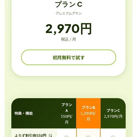
プラン C
プレミアムプラン
2,970円
税込 / 月
初月無料で試す
プラン
プランB
A
プランC
特典・機能
1,980円/
550円/
2,970円/月
月
月
よろず割引券550円（1