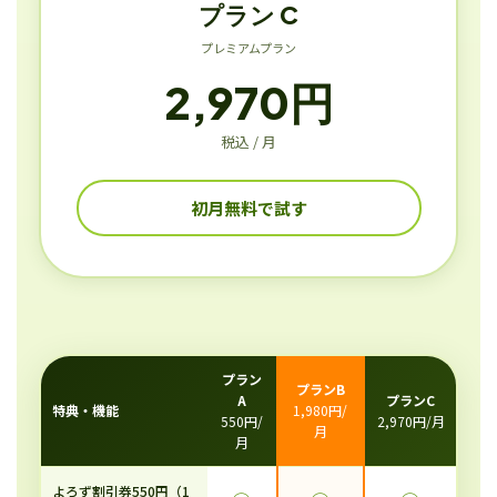
プラン C
プレミアムプラン
2,970円
税込 / 月
初月無料で試す
プラン
プランB
A
プランC
特典・機能
1,980円/
550円/
2,970円/月
月
月
よろず割引券550円（1