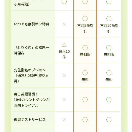
◯
◯
◯
ヶ月有効）
◯
◯
×
いつでも割引オフ特典
常時5%割
常時10%割
引
引
△
◯
◯
「とりくむ」の課題一
最大10
時保存
無制限
無制限
件
先生指名オプション
◯
◯
×
（通常3,080円(税込)/
無料
無料
月）
毎日英語習慣！
×
◯
◯
10分カウントダウンAI
添削トライアル
×
◯
◯
復習テストサービス