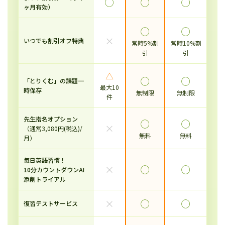
◯
◯
◯
ヶ月有効）
◯
◯
×
いつでも割引オフ特典
常時5%割
常時10%割
引
引
△
◯
◯
「とりくむ」の課題一
最大10
時保存
無制限
無制限
件
先生指名オプション
◯
◯
×
（通常3,080円(税込)/
無料
無料
月）
毎日英語習慣！
×
◯
◯
10分カウントダウンAI
添削トライアル
×
◯
◯
復習テストサービス