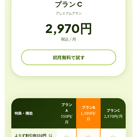
プラン C
プレミアムプラン
2,970円
税込 / 月
初月無料で試す
プラン
プランB
A
プランC
特典・機能
1,980円/
550円/
2,970円/月
月
月
よろず割引券550円（1