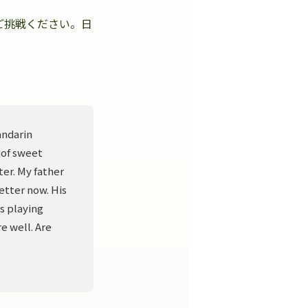
ご挑戦ください。日
。
andarin
 of sweet
er. My father
better now. His
s playing
e well. Are