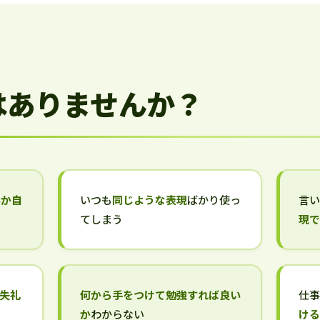
はありませんか？
いか自
いつも
同じような表現
ばかり使っ
言
てしまう
現
失礼
何から手をつけて勉強すれば良い
仕
か
わからない
け