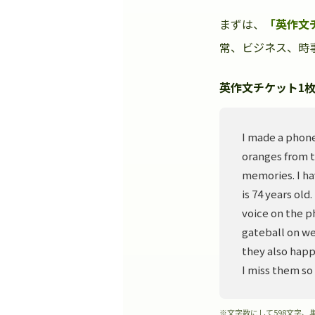
まずは、
「英作文
常、ビジネス、時事
英作文チケット1枚
I made a phone
oranges from t
memories. I ha
is 74 years old
voice on the p
gateball on we
they also happ
I miss them so
※文字数にして598文字、