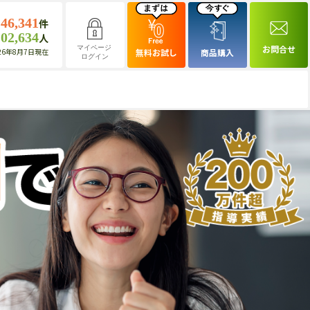
146,341
件
102,634
人
お問合せ
マイページ
26年8月7日現在
無料お試し
商品購入
ログイン