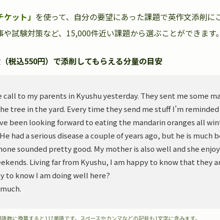
チケット」
を使って、自分の要望にあった課題で英作文添削に
や試験対策など、15,000件近い課題から選ぶことができます
（税込550円）で添削してもらえる分量の目安
 call to my parents in Kyushu yesterday. They sent me some m
he tree in the yard. Every time they send me stuff I'm reminded
ve been looking forward to eating the mandarin oranges all wint
. He had a serious disease a couple of years ago, but he is much 
hone sounded pretty good. My mother is also well and she enjoy
ekends. Living far from Kyushu, I am happy to know that they ar
y to know I am doing well here?
 much.
単語数に換算すると117単語です。スペースやカンマなどの記号も1文字に含みます。