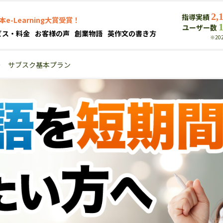
2,
指導実績
本e-Learning大賞受賞！
ユーザー数
ビス・料金
お客様の声
創業物語
英作文の書き方
※20
＞
サブスク基本プラン