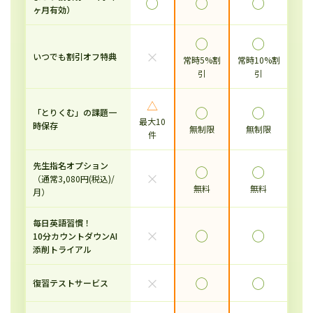
◯
◯
◯
ヶ月有効）
◯
◯
×
いつでも割引オフ特典
常時5%割
常時10%割
引
引
△
◯
◯
「とりくむ」の課題一
最大10
時保存
無制限
無制限
件
先生指名オプション
◯
◯
×
（通常3,080円(税込)/
無料
無料
月）
毎日英語習慣！
×
◯
◯
10分カウントダウンAI
添削トライアル
×
◯
◯
復習テストサービス