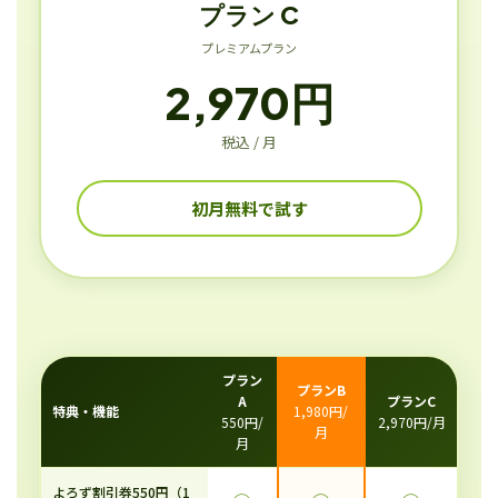
プラン C
プレミアムプラン
2,970円
税込 / 月
初月無料で試す
プラン
プランB
A
プランC
特典・機能
1,980円/
550円/
2,970円/月
月
月
よろず割引券550円（1