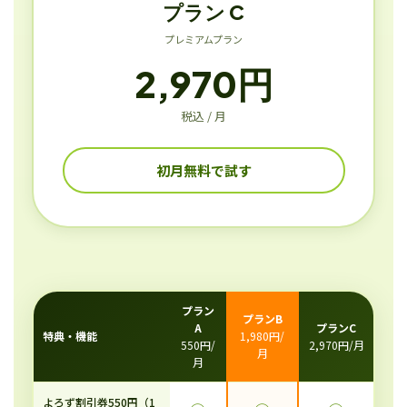
プラン C
プレミアムプラン
2,970円
税込 / 月
初月無料で試す
プラン
プランB
A
プランC
特典・機能
1,980円/
550円/
2,970円/月
月
月
よろず割引券550円（1