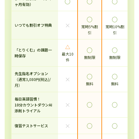
◯
◯
◯
ヶ月有効）
◯
◯
×
いつでも割引オフ特典
常時5%割
常時10%割
引
引
△
◯
◯
「とりくむ」の課題一
最大10
時保存
無制限
無制限
件
先生指名オプション
◯
◯
×
（通常3,080円(税込)/
無料
無料
月）
毎日英語習慣！
×
◯
◯
10分カウントダウンAI
添削トライアル
×
◯
◯
復習テストサービス