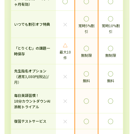
◯
◯
◯
ヶ月有効）
◯
◯
×
いつでも割引オフ特典
常時5%割
常時10%割
引
引
△
◯
◯
「とりくむ」の課題一
最大10
時保存
無制限
無制限
件
先生指名オプション
◯
◯
×
（通常3,080円(税込)/
無料
無料
月）
毎日英語習慣！
×
◯
◯
10分カウントダウンAI
添削トライアル
×
◯
◯
復習テストサービス