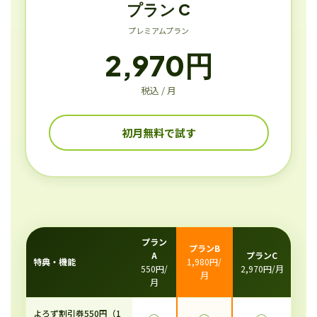
プラン C
プレミアムプラン
2,970円
税込 / 月
初月無料で試す
プラン
プランB
A
プランC
特典・機能
1,980円/
550円/
2,970円/月
月
月
よろず割引券550円（1