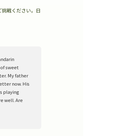
ご挑戦ください。日
。
andarin
 of sweet
er. My father
better now. His
s playing
e well. Are