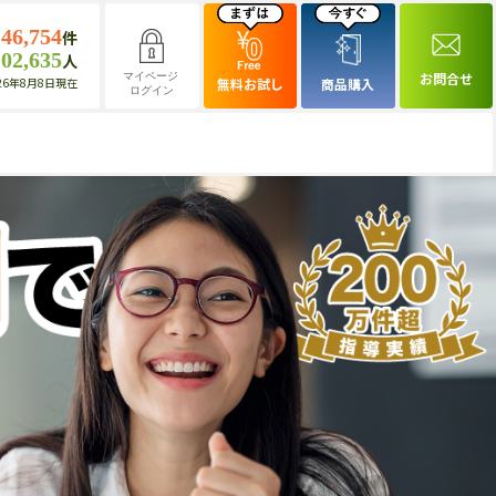
146,754
件
102,635
人
お問合せ
マイページ
26年8月8日現在
無料お試し
商品購入
ログイン