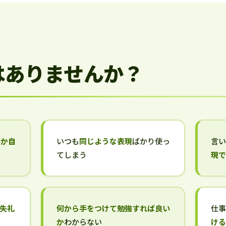
はありませんか？
いか自
いつも
同じような表現
ばかり使っ
言
てしまう
現
失礼
何から手をつけて勉強すれば良い
仕
か
わからない
け