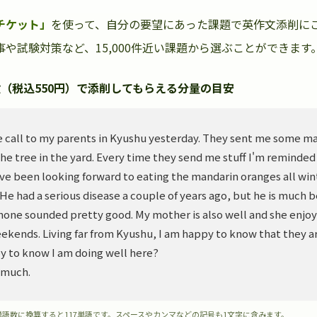
チケット」
を使って、自分の要望にあった課題で英作文添削に
や試験対策など、15,000件近い課題から選ぶことができます
（税込550円）で添削してもらえる分量の目安
 call to my parents in Kyushu yesterday. They sent me some m
he tree in the yard. Every time they send me stuff I'm reminded
ve been looking forward to eating the mandarin oranges all wint
. He had a serious disease a couple of years ago, but he is much 
hone sounded pretty good. My mother is also well and she enjoy
ekends. Living far from Kyushu, I am happy to know that they ar
y to know I am doing well here?
 much.
単語数に換算すると117単語です。スペースやカンマなどの記号も1文字に含みます。