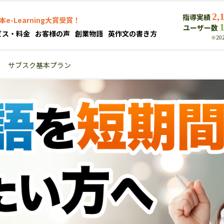
2,
指導実績
本e-Learning大賞受賞！
ユーザー数
ビス・料金
お客様の声
創業物語
英作文の書き方
※20
＞
サブスク基本プラン