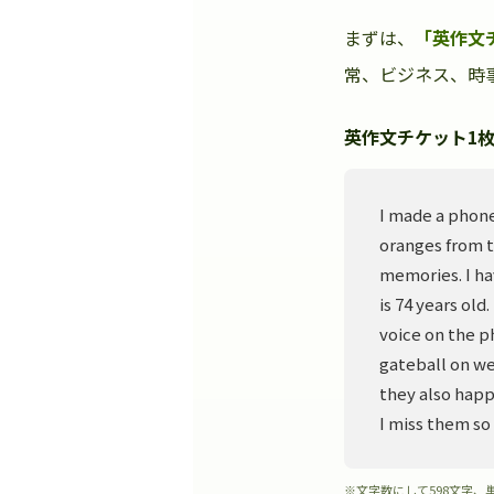
まずは、
「英作文
常、ビジネス、時事
英作文チケット1枚
I made a phone
oranges from t
memories. I ha
is 74 years old
voice on the p
gateball on we
they also happ
I miss them so
※文字数にして598文字、