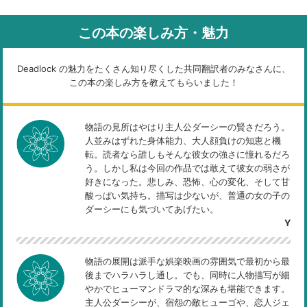
この本の楽しみ方・魅力
Deadlock の魅力をたくさん知り尽くした共同翻訳者のみなさんに、
この本の楽しみ方を教えてもらいました！
物語の見所はやはり主人公ダーシーの賢さだろう。
人並みはずれた身体能力、大人顔負けの知恵と機
転。読者なら誰しもそんな彼女の強さに憧れるだろ
う。しかし私は今回の作品では敢えて彼女の弱さが
好きになった。悲しみ、恐怖、心の変化、そして甘
酸っぱい気持ち。描写は少ないが、普通の女の子の
ダーシーにも気づいてあげたい。
Y
物語の展開は派手な娯楽映画の雰囲気で最初から最
後までハラハラし通し。でも、同時に人物描写が細
やかでヒューマンドラマ的な深みも堪能できます。
主人公ダーシーが、宿怨の敵ヒューゴや、恋人ジェ