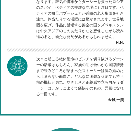
なります。狂気の将軍からダーシーを救ったロシア
のスパイ、ペティアの複雑な立場にも注目です。ペ
ティアの祖母パブーシュカが近隣の老人集団を引き
連れ、体当たりする活躍には驚かされます。世界地
図を広げ、作品に登場する架空の国タズベキスタン
は中央アジアのこのあたりかなと想像しながら読み
進めると、新たな発見があるかもしれません。
H.N.
次々と起こる絶体絶命のピンチを切り抜けるダーシ
ーの活躍はもちろん、家族の助け合いから国際情勢
まで読みどころが詰まったストーリーは読み始めた
ら止まらない面白さ。どんなに困難な状況でも持ち
前の機転と勇気、やさしさと正義感で立ち向かうダ
ーシーは、かっこよくて痛快そのもの。元気になれ
る一冊です。
今城 一美