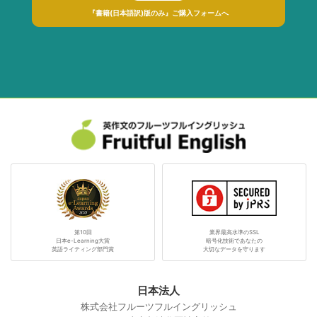
『書籍(日本語訳)版のみ』ご購入フォームへ
第10回
業界最高水準のSSL
日本e-Learning大賞
暗号化技術であなたの
英語ライティング部門賞
大切なデータを守ります
日本法人
株式会社フルーツフルイングリッシュ