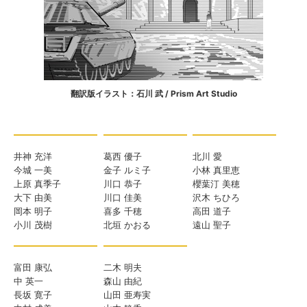
翻訳版イラスト：石川 武 / Prism Art Studio
井神 充洋
葛西 優子
北川 愛
今城 一美
金子 ルミ子
小林 真里恵
上原 真季子
川口 恭子
櫻葉汀 美穂
大下 由美
川口 佳美
沢木 ちひろ
岡本 明子
喜多 千穂
高田 道子
小川 茂樹
北垣 かおる
遠山 聖子
富田 康弘
二木 明夫
中 英一
森山 由紀
長坂 寛子
山田 亜寿実