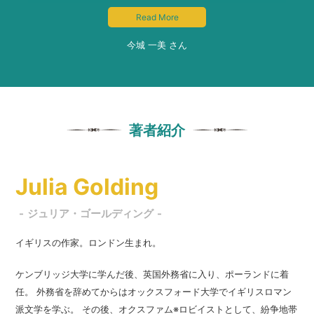
今城 一美 さん
著者紹介
Julia Golding
ジュリア・ゴールディング
イギリスの作家。ロンドン生まれ。
ケンブリッジ大学に学んだ後、英国外務省に入り、ポーランドに着
任。 外務省を辞めてからはオックスフォード大学でイギリスロマン
派文学を学ぶ。 その後、オクスファム※ロビイストとして、紛争地帯