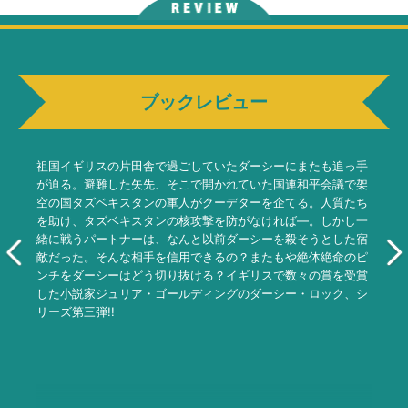
ブックレビュー
祖国イギリスの片田舎で過ごしていたダーシーにまたも追っ手
が迫る。避難した矢先、そこで開かれていた国連和平会議で架
空の国タズベキスタンの軍人がクーデターを企てる。人質たち
を助け、タズベキスタンの核攻撃を防がなければ―。しかし一
緒に戦うパートナーは、なんと以前ダーシーを殺そうとした宿
敵だった。そんな相手を信用できるの？またもや絶体絶命のピ
ンチをダーシーはどう切り抜ける？イギリスで数々の賞を受賞
した小説家ジュリア・ゴールディングのダーシー・ロック、シ
リーズ第三弾!!