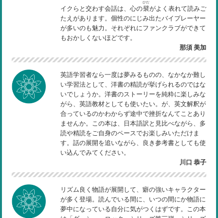
ひだ
イクらと交わす会話は、心の
襞
がよく表れて読みご
たえがあります。個性のにじみ出たバイプレーヤー
が多いのも魅力。それぞれにファンクラブができて
もおかしくないほどです。
那須 美加
英語学習者なら一度は夢みるものの、なかなか難し
い学習法として、洋書の精読が挙げられるのではな
いでしょうか。洋書のストーリーを純粋に楽しみな
がら、英語教材としても使いたい。が、英文解釈が
合っているのかわからず途中で挫折なんてことあり
ませんか。この本は、日本語訳と見比べながら、多
読や精読をご自身のペースでお楽しみいただけま
す。話の展開を追いながら、良き参考書としても使
い込んでみてください。
川口 恭子
リズム良く物語が展開して、癖の強いキャラクター
が多く登場。読んでいる間に、いつの間にか物語に
夢中になっている自分に気がつくはずです。この本