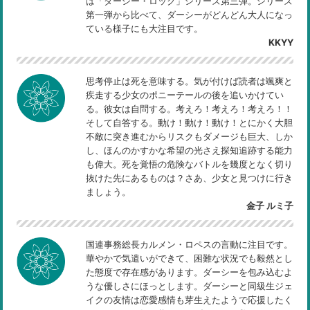
は「ダーシー・ロック」シリーズ第三弾。シリーズ
第一弾から比べて、ダーシーがどんどん大人になっ
ている様子にも大注目です。
KKYY
思考停止は死を意味する。気が付けば読者は颯爽と
疾走する少女のポニーテールの後を追いかけてい
る。彼女は自問する。考えろ！考えろ！考えろ！！
そして自答する。動け！動け！動け！とにかく大胆
不敵に突き進むからリスクもダメージも巨大、しか
し、ほんのかすかな希望の光さえ探知追跡する能力
も偉大。死を覚悟の危険なバトルを幾度となく切り
抜けた先にあるものは？さあ、少女と見つけに行き
ましょう。
金子 ルミ子
国連事務総長カルメン・ロペスの言動に注目です。
華やかで気遣いができて、困難な状況でも毅然とし
た態度で存在感があります。ダーシーを包み込むよ
うな優しさにほっとします。ダーシーと同級生ジェ
イクの友情は恋愛感情も芽生えたようで応援したく