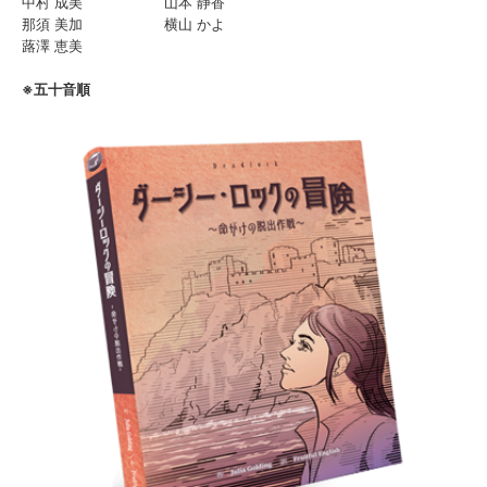
中村 成美
山本 静香
那須 美加
横山 かよ
蕗澤 恵美
※五十音順