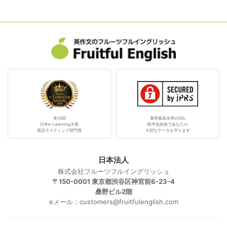
の一つだったのでこの機会にやり直せたら良いと思いました。
良かった点
解説だけでも十分なのですが、添削が本当に詳細で勉強になり、
毎回読むのが楽しみでした。
悪かった点
テキストがPDFなので探しているページを見つけるのに時間がか
かる点。かといって買うと余分な経費になる。
第10回
業界最高水準のSSL
役だちそうか？
日本e-Learning大賞
暗号化技術であなたの
英語ライティング部門賞
大切なデータを守ります
時制を使った表現への理解と運用が少し楽になったので、旅行な
ど英語を使う場面でもう少し自信を持って話せると良いと思いま
す。
日本法人
株式会社フルーツフルイングリッシュ
添削内容について
〒150-0001 東京都渋谷区神宮前6-23-4
とても詳細で返信も早かったので、提出や復習する時間を見つけ
桑野ビル2階
るのが大変なぐらいでしたが、ある意味でうれしい悩みでした。
eメール：customers@fruitfulenglish.com
予習テキストについて