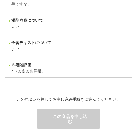
手ですが。
添削内容について
よい
予習テキストについて
よい
５段階評価
4（まあまあ満足）
講師へ一言
このボタンを押してお申し込み手続きに進んでください。
T.S.さん
この商品を申し込
む
購入動機
「冠詞」「名詞の単数・複数」など「時制」が英文法の苦手項目