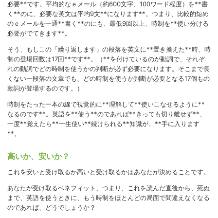
必要**です。平均的なｅメール（約600文字、100ワード程度）を**書
く**のに、必要な英文は平均9文**になります**。つまり、比較的短め
のｅメールを一通**書く**のにも、最低9回以上、時制を**使い分ける
必要がでてきます**。
そう、もしこの「繰り返します」の段落を英文に**置き換えた**時、時
制の登場回数は17回**です**。（**を付けているのが動詞で、それぞ
れの動詞でどの時制を使うかの判断が必ず必要になります。そこまで長
くない一段落の文章でも、どの時制を使うか判断が必要となる17個もの
動詞が登場するのです。）
時制をたった一本の線で視覚的に**理解して**使いこなせるように**
なるのです**。英語を**使う**のであれば**きっても切り離せず**、
一度**覚えたら**一生使い**続けられる**知識が、**手に入ります
**。
高いか、安いか？
これを安いと受け取るか高いと受け取るかはあなたが決めることです。
あなたが受け取るベネフィット、つまり、これを読んだ直後から、死ぬ
まで、英語を使うときに、もう時制をほとんどの局面で間違えなくなる
のであれば、どうでしょうか？