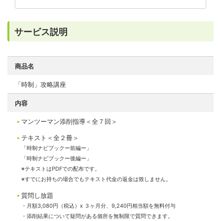
サービス説明
商品名
「時制」攻略講座
内容
マンツーマン添削指導＜全７回＞
テキスト＜全２冊＞
「時制ナビブックー前編ー」
「時制ナビブックー後編ー」
※テキストはPDFでの配布です。
※すでにお持ちの場合でもテキスト代金の返金は致しません。
質問し放題
・月額3,080円（税込）x ３ヶ月分、9,240円相当額を無料付与
・添削結果について疑問がある個所を無制限で質問できます。