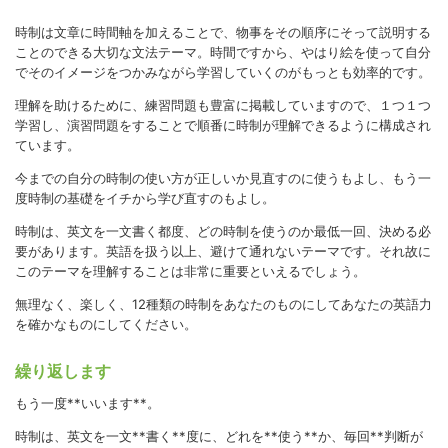
時制は文章に時間軸を加えることで、物事をその順序にそって説明する
ことのできる大切な文法テーマ。時間ですから、やはり絵を使って自分
でそのイメージをつかみながら学習していくのがもっとも効率的です。
理解を助けるために、練習問題も豊富に掲載していますので、１つ１つ
学習し、演習問題をすることで順番に時制が理解できるように構成され
ています。
今までの自分の時制の使い方が正しいか見直すのに使うもよし、もう一
度時制の基礎をイチから学び直すのもよし。
時制は、英文を一文書く都度、どの時制を使うのか最低一回、決める必
要があります。英語を扱う以上、避けて通れないテーマです。それ故に
このテーマを理解することは非常に重要といえるでしょう。
無理なく、楽しく、12種類の時制をあなたのものにしてあなたの英語力
を確かなものにしてください。
繰り返します
もう一度**いいます**。
時制は、英文を一文**書く**度に、どれを**使う**か、毎回**判断が